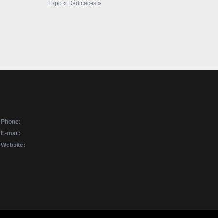
Expo « Dédicaces »
Phone:
E-mail:
Website: