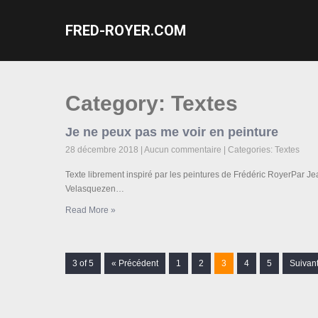
FRED-ROYER.COM
Category: Textes
Je ne peux pas me voir en peinture
28 décembre 2018
|
Aucun commentaire
| Categories:
Textes
Texte librement inspiré par les peintures de Frédéric RoyerPar Je
Velasquezen…
Read More »
3 of 5
« Précédent
1
2
3
4
5
Suivant