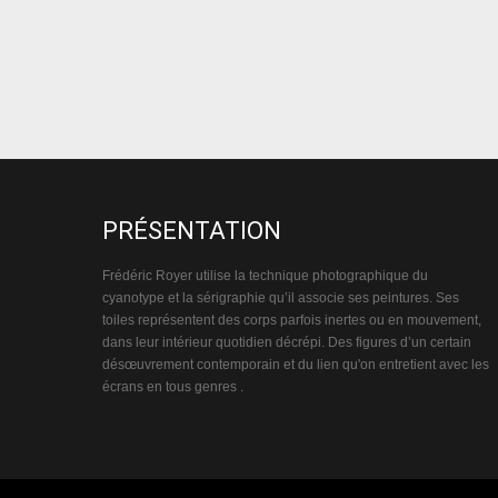
PRÉSENTATION
Frédéric Royer utilise la technique photographique du
cyanotype et la sérigraphie qu’il associe ses peintures. Ses
toiles représentent des corps parfois inertes ou en mouvement,
dans leur intérieur quotidien décrépi. Des figures d’un certain
désœuvrement contemporain et du lien qu'on entretient avec les
écrans en tous genres .