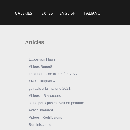
GALERIES
TEXTES
ENGLISH
ITALIANO
Articles
Exposition Flash
Vidéos Super8
Les briques de la lainière 2022
XPO « Briques »
ça racle à la malterie 2021
Vidéos – Sikscreens
Je ne peux pas me voir en peinture
Avachissement
Vidéos / Rediffusions
Réminiscence